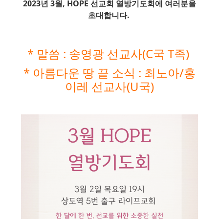
2023년 3월, HOPE 선교회 열방기도회에 여러분을
초대합니다.
* 말씀 : 송영광 선교사(C국 T족)
* 아름다운 땅 끝 소식 : 최노아/홍
이레 선교사(U국)