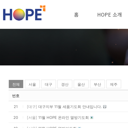
홈
HOPE 소개
전체
서울
대구
경산
울산
부산
제주
번호
21
[대구]
대구지부 11월 세품기도회 안내입니다.
20
[서울]
11월 HOPE 온라인 열방기도회