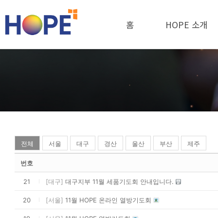
홈
HOPE 소개
전체
서울
대구
경산
울산
부산
제주
번호
21
[대구]
대구지부 11월 세품기도회 안내입니다.
20
[서울]
11월 HOPE 온라인 열방기도회